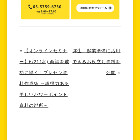
«
【オンラインセミナ
弥生、起業準備に活用
ー】6/21(水) 商談を成
できるお役立ち資料を
功に導く！プレゼン資
公開
»
料作成術 ～説得力ある
美しいパワーポイント
資料の勘所～