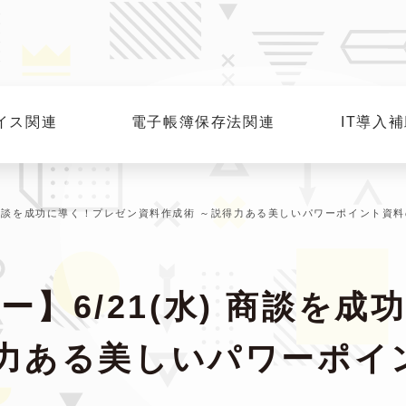
イス関連
電子帳簿保存法関連
IT導入
) 商談を成功に導く！プレゼン資料作成術 ～説得力ある美しいパワーポイント資
】6/21(水) 商談を
得力ある美しいパワーポイ