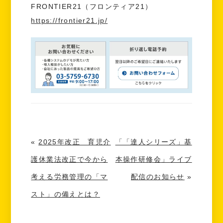
FRONTIER21（フロンティア21）
https://frontier21.jp/
«
2025年改正 育児介
「「達人シリーズ」基
護休業法改正で今から
本操作研修会」ライブ
考える労務管理の「マ
配信のお知らせ
»
スト」の備えとは？