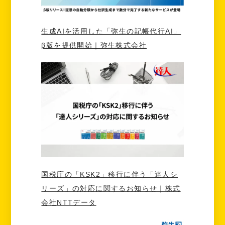
生成AIを活用した「弥生の記帳代行AI」
β版を提供開始｜弥生株式会社
国税庁の「KSK2」移行に伴う「達人シ
リーズ」の対応に関するお知らせ｜株式
会社NTTデータ